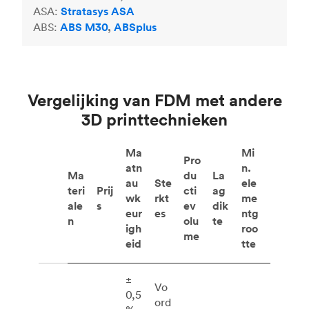
ASA:
Stratasys ASA
ABS:
ABS M30
,
ABSplus
Vergelijking van FDM met andere
3D printtechnieken
Ma
Mi
Pro
atn
n.
Ma
du
La
au
Ste
ele
teri
Prij
cti
ag
wk
rkt
me
ale
s
ev
dik
eur
es
ntg
n
olu
te
igh
roo
me
eid
tte
±
Vo
0,5
ord