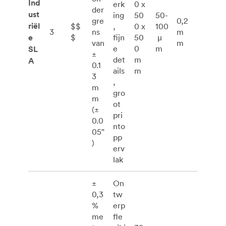
Ind
erk
0 x
der
ust
ing
50
50-
gre
0,2
riël
$$
,
0 x
100
3
ns
m
e
$
fijn
50
μ
van
m
e
0
m
SL
±
det
m
A
0.1
ails
m
3
,
m
gro
m
ot
(±
pri
0.0
nto
05"
pp
)
erv
lak
±
On
0,3
tw
%
erp
me
fle