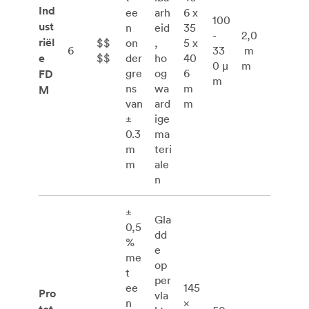
Ind
ee
arh
6 x
100
ust
n
eid
35
-
2,0
riël
$$
on
,
5 x
6
33
m
e
$$
der
ho
40
0 μ
m
gre
og
6
FD
m
ns
wa
m
M
van
ard
m
±
ige
0.3
ma
m
teri
m
ale
n
±
Gla
0,5
dd
%
e
me
op
t
per
ee
145
Pro
vla
n
×