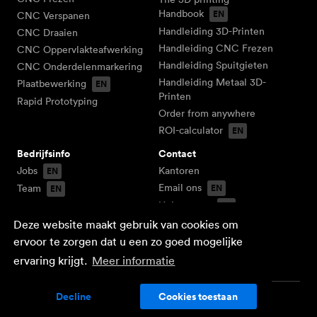
Handbook
CNC Verspanen
Handleiding 3D-Printen
CNC Draaien
Handleiding CNC Frezen
CNC Oppervlakteafwerking
Handleiding Spuitgieten
CNC Onderdelenmarkering
Handleiding Metaal 3D-
Plaatbewerking
Printen
Rapid Prototyping
Order from anywhere
ROI-calculator
Bedrijfsinfo
Contact
Jobs
Kantoren
Email ons
Team
Help center
Word een
productiepartner
Ontvang direct een
Deze website maakt gebruik van cookies om
offerte
Privacybeleid
ervoor te zorgen dat u een zo goed mogelijke
Servicevoorwaarden
ervaring krijgt.
Meer informatie
Blog
Decline
Cookies toestaan
EN
DE
FR
NL