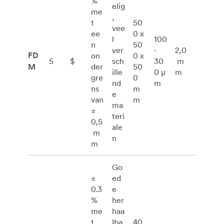
%
elig
me
,
t
50
vee
ee
0 x
l
100
n
50
ver
-
2,0
FD
on
0 x
5
$
sch
30
m
M
der
50
ille
0 μ
m
gre
0
nd
m
ns
m
e
van
m
ma
±
teri
0,5
ale
m
n
m
Go
±
ed
0.3
e
%
her
me
haa
t
lba
40