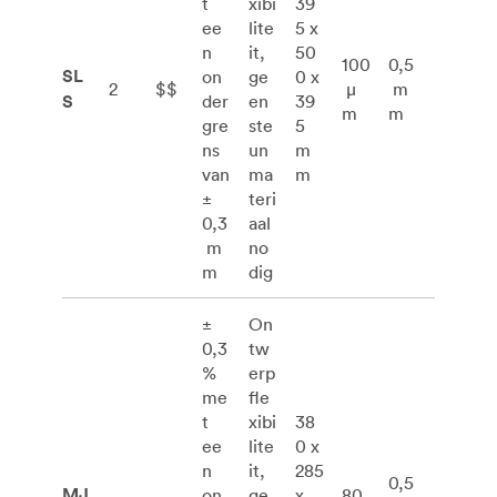
t
xibi
39
ee
lite
5 x
n
it,
50
100
0,5
SL
on
ge
0 x
2
$$
μ
m
S
der
en
39
m
m
gre
ste
5
ns
un
m
van
ma
m
±
teri
0,3
aal
m
no
m
dig
±
On
0,3
tw
%
erp
me
fle
t
xibi
38
ee
lite
0 x
n
it,
285
0,5
MJ
on
ge
x
80