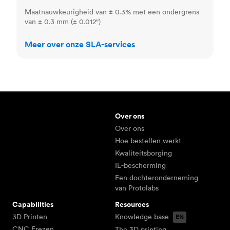
Maatnauwkeurigheid van ± 0.3% met een ondergrens
van ± 0.3 mm (± 0.012")
Meer over onze SLA-services
Over ons
Over ons
Hoe bestellen werkt
Kwaliteitsborging
IE-bescherming
Een dochteronderneming
van Protolabs
Capabilities
Resources
3D Printen
Knowledge base
CNC Frezen
The 3D printing