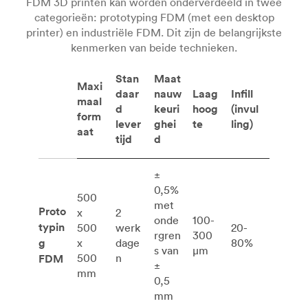
FDM 3D printen kan worden onderverdeeld in twee
categorieën: prototyping FDM (met een desktop
printer) en industriële FDM. Dit zijn de belangrijkste
kenmerken van beide technieken.
Stan
Maat
Maxi
daar
nauw
Laag
Infill
maal
d
keuri
hoog
(invul
form
lever
ghei
te
ling)
aat
tijd
d
±
0,5%
500
met
Proto
x
2
onde
100-
typin
500
werk
20-
rgren
300
g
x
dage
80%
s van
μm
500
n
FDM
±
mm
0,5
mm