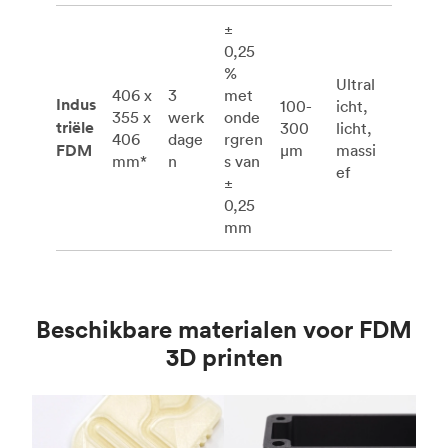
±
0,25
%
Ultral
406 x
3
met
Indus
100-
icht,
355 x
werk
onde
triële
300
licht,
406
dage
rgren
FDM
μm
massi
mm*
n
s van
ef
±
0,25
mm
Beschikbare materialen voor FDM
3D printen